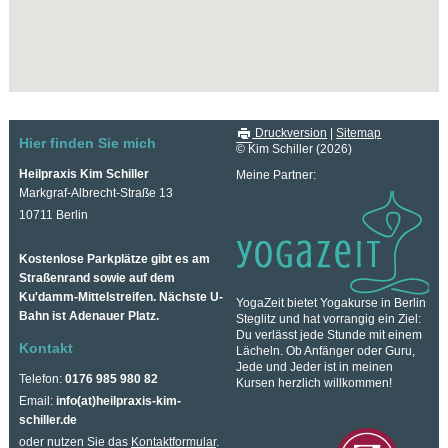
Druckversion
|
Sitemap
Hier finden Sie mich
© Kim Schiller (2026)
Heilpraxis Kim Schiller
Meine Partner:
Markgraf-Albrecht-Straße 13
10711 Berlin
Kostenlose Parkplätze gibt es am
Straßenrand sowie auf dem
Ku'damm-Mittelstreifen. Nächste U-
YogaZeit bietet Yogakurse in Berlin
Bahn ist Adenauer Platz.
Steglitz und hat vorrangig ein Ziel:
Du verlässt jede Stunde mit einem
Kontakt
Lächeln. Ob Anfänger oder Guru,
Jede und Jeder ist in meinen
Telefon:
0176 985 980 82
Kursen herzlich willkommen!
Email:
info(at)heilpraxis-kim-
schiller.de
oder nutzen Sie das
Kontaktformular
.