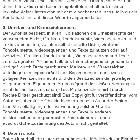
benutzen, zusätzliche Tracking-Dienste von Dritten einbetten und
deine Interaktion mit diesem eingebetteten Inhalt aufzeichnen,
inklusive deiner Interaktion mit dem eingebetteten Inhalt, falls du ein
Konto hast und auf dieser Website angemeldet bist.
3. Urheber- und Kennzeichenrecht
Der Autor ist bestrebt, in allen Publikationen die Urheberrechte der
verwendeten Bilder, Grafiken, Tondokumente, Videosequenzen und
Texte zu beachten, von ihm selbst erstellte Bilder, Grafiken,
Tondokumente, Videosequenzen und Texte zu nutzen oder auf
lizenzfreie Grafiken, Tondokumente, Videosequenzen und Texte
zurückzugreifen. Alle innerhalb des Internetangebotes genannten
und ggf. durch Dritte geschützten Marken- und Warenzeichen
unterliegen uneingeschränkt den Bestimmungen des jeweils
gültigen Kennzeichenrechts und den Besitzrechten der jeweiligen
eingetragenen Eigentümer. Allein aufgrund der bloßen Nennung ist
nicht der Schluss zu ziehen, dass Markenzeichen nicht durch
Rechte Dritter geschützt sind! Das Copyright für veröffentlichte, vom
Autor selbst erstellte Objekte bleibt allein beim Autor der Seiten.
Eine Vervielfältigung oder Verwendung solcher Grafiken,
Tondokumente, Videosequenzen und Texte in anderen
elektronischen oder gedruckten Publikationen ist ohne
ausdrückliche Zustimmung des Autors nicht gestattet.
4. Datenschutz
Sofern innerhalb des Internetangebotes die Möglichkeit zur Eingabe