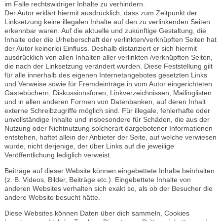
im Falle rechtswidriger Inhalte zu verhindern.
Der Autor erklärt hiermit ausdrücklich, dass zum Zeitpunkt der
Linksetzung keine illegalen Inhalte auf den zu verlinkenden Seiten
erkennbar waren. Auf die aktuelle und zukünftige Gestaltung, die
Inhalte oder die Urheberschaft der verlinkten/verknüpften Seiten hat
der Autor keinerlei Einfluss. Deshalb distanziert er sich hiermit
ausdrücklich von allen Inhalten aller verlinkten /verknüpften Seiten,
die nach der Linksetzung verändert wurden. Diese Feststellung gilt
für alle innerhalb des eigenen Internetangebotes gesetzten Links
und Verweise sowie für Fremdeinträge in vom Autor eingerichteten
Gästebüchern, Diskussionsforen, Linkverzeichnissen, Mailinglisten
und in allen anderen Formen von Datenbanken, auf deren Inhalt
externe Schreibzugriffe möglich sind. Für illegale, fehlerhafte oder
unvollständige Inhalte und insbesondere für Schäden, die aus der
Nutzung oder Nichtnutzung solcherart dargebotener Informationen
entstehen, haftet allein der Anbieter der Seite, auf welche verwiesen
wurde, nicht derjenige, der über Links auf die jeweilige
Veröffentlichung lediglich verweist.
Beiträge auf dieser Website können eingebettete Inhalte beinhalten
(z. B. Videos, Bilder, Beiträge etc.). Eingebettete Inhalte von
anderen Websites verhalten sich exakt so, als ob der Besucher die
andere Website besucht hätte.
Diese Websites können Daten über dich sammeln, Cookies