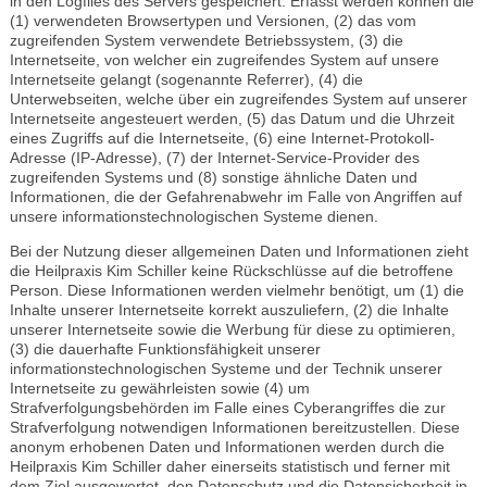
in den Logfiles des Servers gespeichert. Erfasst werden können die
(1) verwendeten Browsertypen und Versionen, (2) das vom
zugreifenden System verwendete Betriebssystem, (3) die
Internetseite, von welcher ein zugreifendes System auf unsere
Internetseite gelangt (sogenannte Referrer), (4) die
Unterwebseiten, welche über ein zugreifendes System auf unserer
Internetseite angesteuert werden, (5) das Datum und die Uhrzeit
eines Zugriffs auf die Internetseite, (6) eine Internet-Protokoll-
Adresse (IP-Adresse), (7) der Internet-Service-Provider des
zugreifenden Systems und (8) sonstige ähnliche Daten und
Informationen, die der Gefahrenabwehr im Falle von Angriffen auf
unsere informationstechnologischen Systeme dienen.
Bei der Nutzung dieser allgemeinen Daten und Informationen zieht
die Heilpraxis Kim Schiller keine Rückschlüsse auf die betroffene
Person. Diese Informationen werden vielmehr benötigt, um (1) die
Inhalte unserer Internetseite korrekt auszuliefern, (2) die Inhalte
unserer Internetseite sowie die Werbung für diese zu optimieren,
(3) die dauerhafte Funktionsfähigkeit unserer
informationstechnologischen Systeme und der Technik unserer
Internetseite zu gewährleisten sowie (4) um
Strafverfolgungsbehörden im Falle eines Cyberangriffes die zur
Strafverfolgung notwendigen Informationen bereitzustellen. Diese
anonym erhobenen Daten und Informationen werden durch die
Heilpraxis Kim Schiller daher einerseits statistisch und ferner mit
dem Ziel ausgewertet, den Datenschutz und die Datensicherheit in