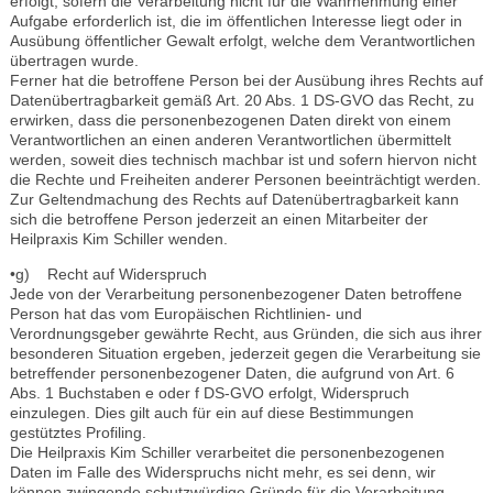
erfolgt, sofern die Verarbeitung nicht für die Wahrnehmung einer
Aufgabe erforderlich ist, die im öffentlichen Interesse liegt oder in
Ausübung öffentlicher Gewalt erfolgt, welche dem Verantwortlichen
übertragen wurde.
Ferner hat die betroffene Person bei der Ausübung ihres Rechts auf
Datenübertragbarkeit gemäß Art. 20 Abs. 1 DS-GVO das Recht, zu
erwirken, dass die personenbezogenen Daten direkt von einem
Verantwortlichen an einen anderen Verantwortlichen übermittelt
werden, soweit dies technisch machbar ist und sofern hiervon nicht
die Rechte und Freiheiten anderer Personen beeinträchtigt werden.
Zur Geltendmachung des Rechts auf Datenübertragbarkeit kann
sich die betroffene Person jederzeit an einen Mitarbeiter der
Heilpraxis Kim Schiller wenden.
•g) Recht auf Widerspruch
Jede von der Verarbeitung personenbezogener Daten betroffene
Person hat das vom Europäischen Richtlinien- und
Verordnungsgeber gewährte Recht, aus Gründen, die sich aus ihrer
besonderen Situation ergeben, jederzeit gegen die Verarbeitung sie
betreffender personenbezogener Daten, die aufgrund von Art. 6
Abs. 1 Buchstaben e oder f DS-GVO erfolgt, Widerspruch
einzulegen. Dies gilt auch für ein auf diese Bestimmungen
gestütztes Profiling.
Die Heilpraxis Kim Schiller verarbeitet die personenbezogenen
Daten im Falle des Widerspruchs nicht mehr, es sei denn, wir
können zwingende schutzwürdige Gründe für die Verarbeitung