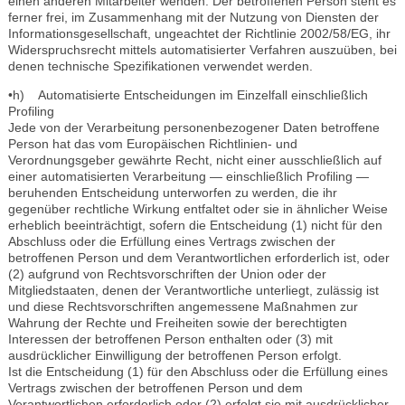
einen anderen Mitarbeiter wenden. Der betroffenen Person steht es
ferner frei, im Zusammenhang mit der Nutzung von Diensten der
Informationsgesellschaft, ungeachtet der Richtlinie 2002/58/EG, ihr
Widerspruchsrecht mittels automatisierter Verfahren auszuüben, bei
denen technische Spezifikationen verwendet werden.
•h) Automatisierte Entscheidungen im Einzelfall einschließlich
Profiling
Jede von der Verarbeitung personenbezogener Daten betroffene
Person hat das vom Europäischen Richtlinien- und
Verordnungsgeber gewährte Recht, nicht einer ausschließlich auf
einer automatisierten Verarbeitung — einschließlich Profiling —
beruhenden Entscheidung unterworfen zu werden, die ihr
gegenüber rechtliche Wirkung entfaltet oder sie in ähnlicher Weise
erheblich beeinträchtigt, sofern die Entscheidung (1) nicht für den
Abschluss oder die Erfüllung eines Vertrags zwischen der
betroffenen Person und dem Verantwortlichen erforderlich ist, oder
(2) aufgrund von Rechtsvorschriften der Union oder der
Mitgliedstaaten, denen der Verantwortliche unterliegt, zulässig ist
und diese Rechtsvorschriften angemessene Maßnahmen zur
Wahrung der Rechte und Freiheiten sowie der berechtigten
Interessen der betroffenen Person enthalten oder (3) mit
ausdrücklicher Einwilligung der betroffenen Person erfolgt.
Ist die Entscheidung (1) für den Abschluss oder die Erfüllung eines
Vertrags zwischen der betroffenen Person und dem
Verantwortlichen erforderlich oder (2) erfolgt sie mit ausdrücklicher