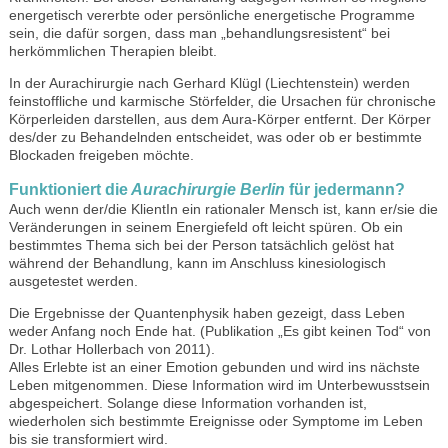
energetisch vererbte oder persönliche energetische Programme
sein, die dafür sorgen, dass man „behandlungsresistent“ bei
herkömmlichen Therapien bleibt.
In der Aurachirurgie nach Gerhard Klügl (Liechtenstein) werden
feinstoffliche und karmische Störfelder, die Ursachen für chronische
Körperleiden darstellen, aus dem Aura-Körper entfernt. Der Körper
des/der zu Behandelnden entscheidet, was oder ob er bestimmte
Blockaden freigeben möchte.
Funktioniert die
Aurachirurgie Berlin
für jedermann?
Auch wenn der/die KlientIn ein rationaler Mensch ist, kann er/sie die
Veränderungen in seinem Energiefeld oft leicht spüren. Ob ein
bestimmtes Thema sich bei der Person tatsächlich gelöst hat
während der Behandlung, kann im Anschluss kinesiologisch
ausgetestet werden.
Die Ergebnisse der Quantenphysik haben gezeigt, dass Leben
weder Anfang noch Ende hat. (Publikation „Es gibt keinen Tod“ von
Dr. Lothar Hollerbach von 2011).
Alles Erlebte ist an einer Emotion gebunden und wird ins nächste
Leben mitgenommen. Diese Information wird im Unterbewusstsein
abgespeichert. Solange diese Information vorhanden ist,
wiederholen sich bestimmte Ereignisse oder Symptome im Leben
bis sie transformiert wird.