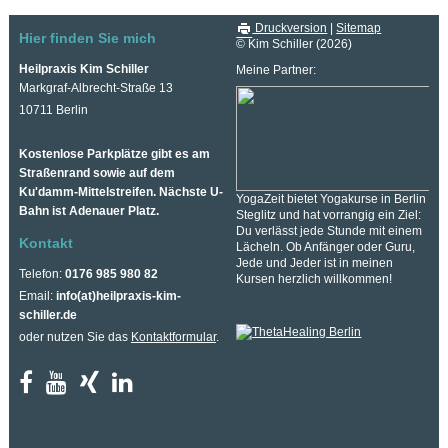
Druckversion
|
Sitemap
Hier finden Sie mich
© Kim Schiller (2026)
Heilpraxis Kim Schiller
Meine Partner:
Markgraf-Albrecht-Straße 13
10711 Berlin
Kostenlose Parkplätze gibt es am
Straßenrand sowie auf dem
Ku'damm-Mittelstreifen. Nächste U-
YogaZeit bietet Yogakurse in Berlin
Bahn ist Adenauer Platz.
Steglitz und hat vorrangig ein Ziel:
Du verlässt jede Stunde mit einem
Kontakt
Lächeln. Ob Anfänger oder Guru,
Jede und Jeder ist in meinen
Telefon:
0176 985 980 82
Kursen herzlich willkommen!
Email:
info(at)heilpraxis-kim-
schiller.de
oder nutzen Sie das
Kontaktformular
.