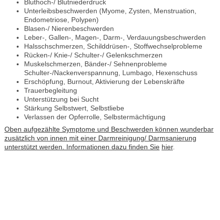
Bluthoch-/ Blutniederdruck
Unterleibsbeschwerden (Myome, Zysten, Menstruation,
Endometriose, Polypen)
Blasen-/ Nierenbeschwerden
Leber-, Gallen-, Magen-, Darm-, Verdauungsbeschwerden
Halsschschmerzen, Schilddrüsen-, Stoffwechselprobleme
Rücken-/ Knie-/ Schulter-/ Gelenkschmerzen
Muskelschmerzen, Bänder-/ Sehnenprobleme
Schulter-/Nackenverspannung, Lumbago, Hexenschuss
Erschöpfung, Burnout, Aktivierung der Lebenskräfte
Trauerbegleitung
Unterstützung bei Sucht
Stärkung Selbstwert, Selbstliebe
Verlassen der Opferrolle, Selbstermächtigung
Oben aufgezählte Symptome und Beschwerden können wunderbar
zusätzlich von innen mit einer Darmreinigung/ Darmsanierung
unterstützt werden. Informationen dazu finden Sie
hier
.
As a professional musician coping with carpal
tunnel in both hands, as well as two
reconstructive surgeries in the right hand, I