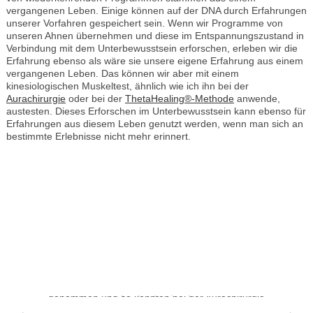
vergangenen Leben. Einige können auf der DNA durch Erfahrungen
unserer Vorfahren gespeichert sein. Wenn wir Programme von
unseren Ahnen übernehmen und diese im Entspannungszustand in
Verbindung mit dem Unterbewusstsein erforschen, erleben wir die
Erfahrung ebenso als wäre sie unsere eigene Erfahrung aus einem
vergangenen Leben. Das können wir aber mit einem
kinesiologischen Muskeltest, ähnlich wie ich ihn bei der
Aurachirurgie
oder bei der
ThetaHealing®-Methode
anwende,
austesten. Dieses Erforschen im Unterbewusstsein kann ebenso für
Erfahrungen aus diesem Leben genutzt werden, wenn man sich an
bestimmte Erlebnisse nicht mehr erinnert.
Ich habe die Akupunktur mehrmals in Anspruch
genommen um schnell über Erkältungen,
Nasenhöhlenentzündungen und Rückenschmerzen
hinwegzukommen. Im Anschluss habe ich mich
ordentlich durchschröpfen lassen mit großen
Schröpf-Gläsern. Bei mir kommen die Erkältungen
sehr extrem. Diese Art von Behandlung hat mich
glücklicherweise immer sehr schnell wieder auf die
Beine gestellt. Dies hat mir fantastisch und sehr
Ich war vor zwei Wochen bei Frau Schiller und fühle mich seit dem sehr entspannt und habe direkt nach der Behandlung eine Besserung meiner "Wehwechen" gespührt. Die Praxis ist in einem tollen Ambiente, so dass ich mich direkt wohlgefühlt habe. Frau Schiller hat sich Zeit für mich genommen und so konnten bei der Aurachirurgie meine Blockaden gelöst werden. Ich kann und werde Frau Schiller jedem wärmstens weiterempfehlen!
schnell geholfen wieder gesund zu werden.