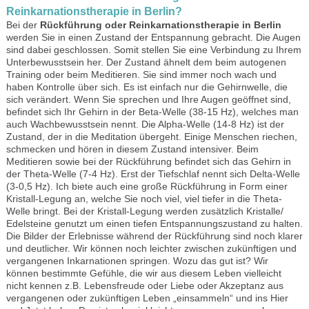
Reinkarnationstherapie in Berlin
?
Bei der
Rückführung oder Reinkarnationstherapie in Berlin
werden Sie in einen Zustand der Entspannung gebracht. Die Augen
sind dabei geschlossen. Somit stellen Sie eine Verbindung zu Ihrem
Unterbewusstsein her. Der Zustand ähnelt dem beim autogenen
Training oder beim Meditieren. Sie sind immer noch wach und
haben Kontrolle über sich. Es ist einfach nur die Gehirnwelle, die
sich verändert. Wenn Sie sprechen und Ihre Augen geöffnet sind,
befindet sich Ihr Gehirn in der Beta-Welle (38-15 Hz), welches man
auch Wachbewusstsein nennt. Die Alpha-Welle (14-8 Hz) ist der
Zustand, der in die Meditation übergeht. Einige Menschen riechen,
schmecken und hören in diesem Zustand intensiver. Beim
Meditieren sowie bei der Rückführung befindet sich das Gehirn in
der Theta-Welle (7-4 Hz). Erst der Tiefschlaf nennt sich Delta-Welle
(3-0,5 Hz). Ich biete auch eine große Rückführung in Form einer
Kristall-Legung an, welche Sie noch viel, viel tiefer in die Theta-
Welle bringt. Bei der Kristall-Legung werden zusätzlich Kristalle/
Edelsteine genutzt um einen tiefen Entspannungszustand zu halten.
Die Bilder der Erlebnisse während der Rückführung sind noch klarer
und deutlicher. Wir können noch leichter zwischen zukünftigen und
vergangenen Inkarnationen springen. Wozu das gut ist? Wir
können bestimmte Gefühle, die wir aus diesem Leben vielleicht
nicht kennen z.B. Lebensfreude oder Liebe oder Akzeptanz aus
vergangenen oder zukünftigen Leben „einsammeln“ und ins Hier