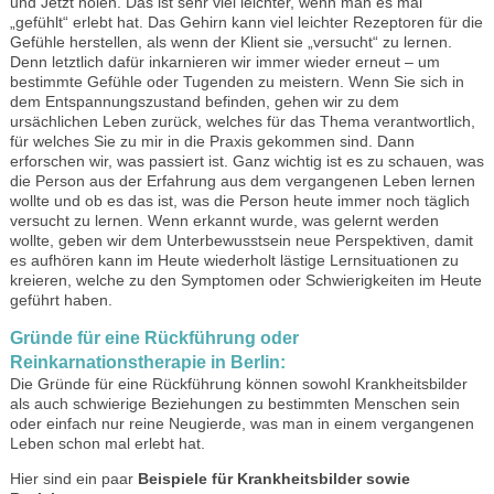
und Jetzt holen. Das ist sehr viel leichter, wenn man es mal
„gefühlt“ erlebt hat. Das Gehirn kann viel leichter Rezeptoren für die
Gefühle herstellen, als wenn der Klient sie „versucht“ zu lernen.
Denn letztlich dafür inkarnieren wir immer wieder erneut – um
bestimmte Gefühle oder Tugenden zu meistern. Wenn Sie sich in
dem Entspannungszustand befinden, gehen wir zu dem
ursächlichen Leben zurück, welches für das Thema verantwortlich,
für welches Sie zu mir in die Praxis gekommen sind. Dann
erforschen wir, was passiert ist. Ganz wichtig ist es zu schauen, was
die Person aus der Erfahrung aus dem vergangenen Leben lernen
wollte und ob es das ist, was die Person heute immer noch täglich
versucht zu lernen. Wenn erkannt wurde, was gelernt werden
wollte, geben wir dem Unterbewusstsein neue Perspektiven, damit
es aufhören kann im Heute wiederholt lästige Lernsituationen zu
kreieren, welche zu den Symptomen oder Schwierigkeiten im Heute
geführt haben.
Gründe für eine
Rückführung oder
Reinkarnationstherapie in Berlin:
Die Gründe für eine Rückführung können sowohl Krankheitsbilder
als auch schwierige Beziehungen zu bestimmten Menschen sein
oder einfach nur reine Neugierde, was man in einem vergangenen
Leben schon mal erlebt hat.
Hier sind ein paar
Beispiele für Krankheitsbilder sowie