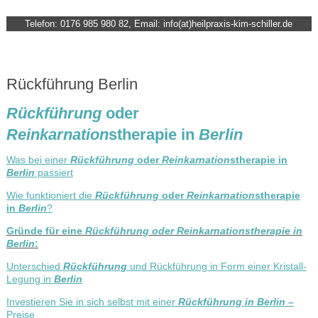
Telefon: 0176 985 980 82, Email: info(at)heilpraxis-kim-schiller.de
Rückführung Berlin
Rückführung
oder
Reinkarnation
stherapie in
Berlin
Was bei einer
Rückführung
oder
Reinkarnation
stherapie in
Berlin
passiert
Wie funktioniert die
Rückführung
oder
Reinkarnation
stherapie
in
Berlin
?
Gründe für eine
Rückführung oder Reinkarnationstherapie in
Berlin
:
Unterschied
Rückführung
und Rückführung in Form einer Kristall-
Legung in
Berlin
Investieren Sie in sich selbst mit einer
Rückführung in Berlin –
Preise