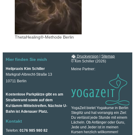
ThetaHealing®-Methode Berlin
Druckversion
|
Sitemap
Hier finden Sie mich
© Kim Schiller (2026)
Heilpraxis Kim Schiller
Meine Partner:
Markgraf-Albrecht-Straße 13
10711 Berlin
Kostenlose Parkplätze gibt es am
Straßenrand sowie auf dem
Ku'damm-Mittelstreifen. Nächste U-
YogaZeit bietet Yogakurse in Berlin
Bahn ist Adenauer Platz.
Steglitz und hat vorrangig ein Ziel:
Du verlässt jede Stunde mit einem
Kontakt
Lächeln. Ob Anfänger oder Guru,
Jede und Jeder ist in meinen
Telefon:
0176 985 980 82
Kursen herzlich willkommen!