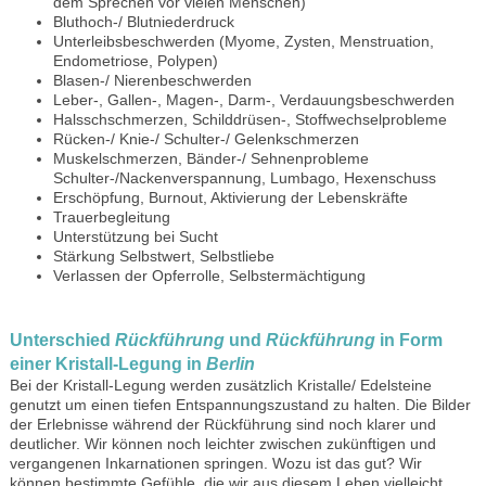
dem Sprechen vor vielen Menschen)
Bluthoch-/ Blutniederdruck
Unterleibsbeschwerden (Myome, Zysten, Menstruation,
Endometriose, Polypen)
Blasen-/ Nierenbeschwerden
Leber-, Gallen-, Magen-, Darm-, Verdauungsbeschwerden
Halsschschmerzen, Schilddrüsen-, Stoffwechselprobleme
Rücken-/ Knie-/ Schulter-/ Gelenkschmerzen
Muskelschmerzen, Bänder-/ Sehnenprobleme
Schulter-/Nackenverspannung, Lumbago, Hexenschuss
Erschöpfung, Burnout, Aktivierung der Lebenskräfte
Trauerbegleitung
Unterstützung bei Sucht
Stärkung Selbstwert, Selbstliebe
Verlassen der Opferrolle, Selbstermächtigung
Unterschied
Rückführung
und
Rückführung
in Form
einer Kristall-Legung in
Berlin
Bei der Kristall-Legung werden zusätzlich Kristalle/ Edelsteine
genutzt um einen tiefen Entspannungszustand zu halten. Die Bilder
der Erlebnisse während der Rückführung sind noch klarer und
deutlicher. Wir können noch leichter zwischen zukünftigen und
vergangenen Inkarnationen springen. Wozu ist das gut? Wir
können bestimmte Gefühle, die wir aus diesem Leben vielleicht