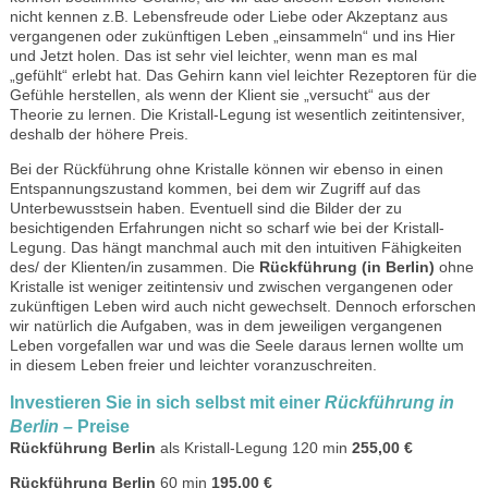
nicht kennen z.B. Lebensfreude oder Liebe oder Akzeptanz aus
vergangenen oder zukünftigen Leben „einsammeln“ und ins Hier
und Jetzt holen. Das ist sehr viel leichter, wenn man es mal
„gefühlt“ erlebt hat. Das Gehirn kann viel leichter Rezeptoren für die
Gefühle herstellen, als wenn der Klient sie „versucht“ aus der
Theorie zu lernen. Die Kristall-Legung ist wesentlich zeitintensiver,
deshalb der höhere Preis.
Bei der Rückführung ohne Kristalle können wir ebenso in einen
Entspannungszustand kommen, bei dem wir Zugriff auf das
Unterbewusstsein haben. Eventuell sind die Bilder der zu
besichtigenden Erfahrungen nicht so scharf wie bei der Kristall-
Legung. Das hängt manchmal auch mit den intuitiven Fähigkeiten
des/ der Klienten/in zusammen. Die
Rückführung (in Berlin)
ohne
Kristalle ist weniger zeitintensiv und zwischen vergangenen oder
zukünftigen Leben wird auch nicht gewechselt. Dennoch erforschen
wir natürlich die Aufgaben, was in dem jeweiligen vergangenen
Leben vorgefallen war und was die Seele daraus lernen wollte um
in diesem Leben freier und leichter voranzuschreiten.
Investieren Sie in sich selbst mit einer
Rückführung in
Berlin –
Preise
Rückführung Berlin
als Kristall-Legung 120 min
255,00 €
Rückführung Berlin
60 min
195,00 €