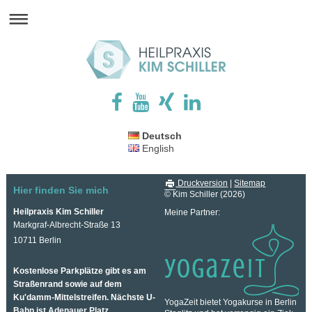
Deutsch
English
Druckversion
|
Sitemap
Hier finden Sie mich
© Kim Schiller (2026)
Heilpraxis Kim Schiller
Meine Partner:
Markgraf-Albrecht-Straße 13
10711 Berlin
Kostenlose Parkplätze gibt es am
Straßenrand sowie auf dem
Ku'damm-Mittelstreifen. Nächste U-
YogaZeit bietet Yogakurse in Berlin
Bahn ist Adenauer Platz.