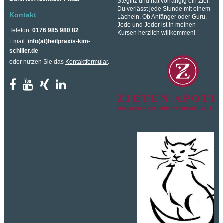
Steglitz und hat vorrangig ein Ziel:
Du verlässt jede Stunde mit einem
Kontakt
Lächeln. Ob Anfänger oder Guru,
Jede und Jeder ist in meinen
Telefon:
0176 985 980 82
Kursen herzlich willkommen!
Email:
info(at)heilpraxis-kim-
schiller.de
oder nutzen Sie das
Kontaktformular
.