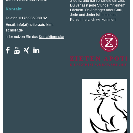
Steglitz und hat vorrangig ein Ziel:
Du verlässt jede Stunde mit einem
Kontakt
Lächeln. Ob Anfänger oder Guru,
Jede und Jeder ist in meinen
Telefon:
0176 985 980 82
Kursen herzlich willkommen!
Email:
info(at)heilpraxis-kim-
schiller.de
oder nutzen Sie das
Kontaktformular
.