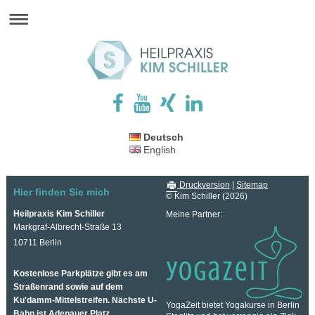
Deutsch
English
Druckversion
|
Sitemap
Hier finden Sie mich
© Kim Schiller (2026)
Heilpraxis Kim Schiller
Meine Partner:
Markgraf-Albrecht-Straße 13
10711 Berlin
Kostenlose Parkplätze gibt es am
Straßenrand sowie auf dem
Ku'damm-Mittelstreifen. Nächste U-
YogaZeit bietet Yogakurse in Berlin
Bahn ist Adenauer Platz.