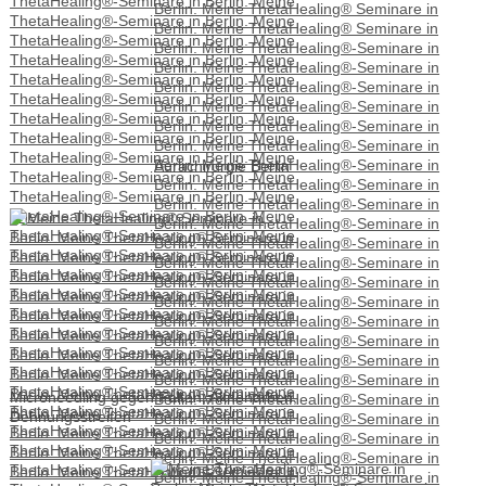
Aurachirurgie Berlin
Microneedling gegen Falten, Aknenarben,
Dehnungsstreifen