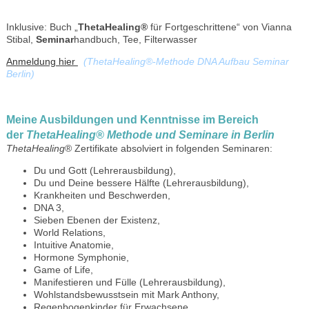
Inklusive: Buch „
ThetaHealing®
für Fortgeschrittene“ von Vianna
Stibal,
Seminar
handbuch, Tee, Filterwasser
Anmeldung hier
(ThetaHealing®-Methode DNA Aufbau Seminar
Berlin)
Meine Ausbildungen und Kenntnisse im Bereich
der
ThetaHealing
® Methode und Seminare in Berlin
ThetaHealing
® Zertifikate absolviert in folgenden Seminaren:
Du und Gott (Lehrerausbildung),
Du und Deine bessere Hälfte (Lehrerausbildung),
Krankheiten und Beschwerden,
DNA 3,
Sieben Ebenen der Existenz,
World Relations,
Intuitive Anatomie,
Hormone Symphonie,
Game of Life,
Manifestieren und Fülle (Lehrerausbildung),
Wohlstandsbewusstsein mit Mark Anthony,
Regenbogenkinder für Erwachsene,