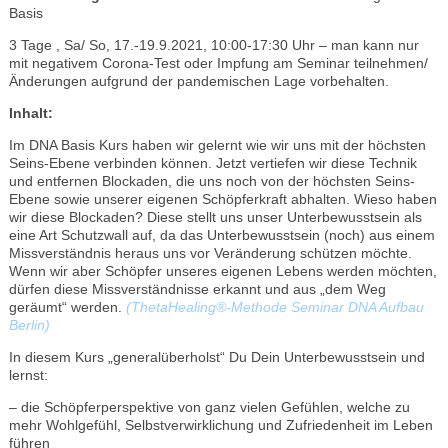
Basis
3 Tage , Sa/ So, 17.-19.9.2021, 10:00-17:30 Uhr – man kann nur
mit negativem Corona-Test oder Impfung am Seminar teilnehmen/
Änderungen aufgrund der pandemischen Lage vorbehalten.
Inhalt:
Im DNA Basis Kurs haben wir gelernt wie wir uns mit der höchsten
Seins-Ebene verbinden können. Jetzt vertiefen wir diese Technik
und entfernen Blockaden, die uns noch von der höchsten Seins-
Ebene sowie unserer eigenen Schöpferkraft abhalten. Wieso haben
wir diese Blockaden? Diese stellt uns unser Unterbewusstsein als
eine Art Schutzwall auf, da das Unterbewusstsein (noch) aus einem
Missverständnis heraus uns vor Veränderung schützen möchte.
Wenn wir aber Schöpfer unseres eigenen Lebens werden möchten,
dürfen diese Missverständnisse erkannt und aus „dem Weg
geräumt“ werden.
(ThetaHealing®-Methode Seminar DNA Aufbau
Berlin)
In diesem Kurs „generalüberholst“ Du Dein Unterbewusstsein und
lernst:
– die Schöpferperspektive von ganz vielen Gefühlen, welche zu
mehr Wohlgefühl, Selbstverwirklichung und Zufriedenheit im Leben
führen