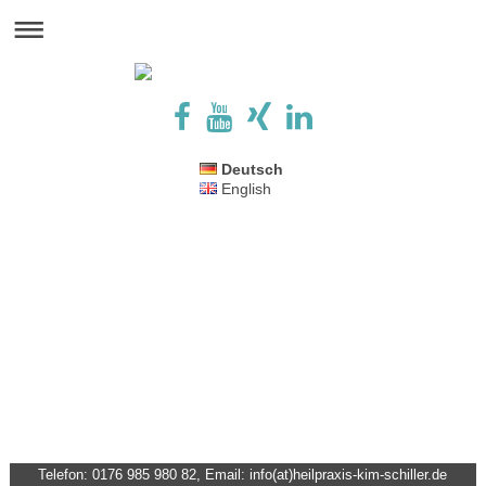
Deutsch
English
Telefon: 0176 985 980 82, Email: info(at)heilpraxis-kim-schiller.de