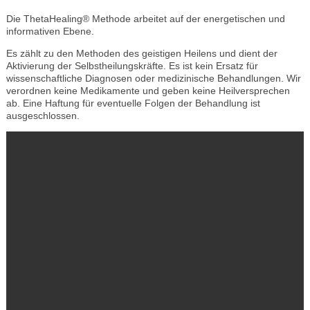
Die ThetaHealing® Methode arbeitet auf der energetischen und
informativen Ebene.
Es zählt zu den Methoden des geistigen Heilens und dient der
Aktivierung der Selbstheilungskräfte. Es ist kein Ersatz für
wissenschaftliche Diagnosen oder medizinische Behandlungen. Wir
verordnen keine Medikamente und geben keine Heilversprechen
ab. Eine Haftung für eventuelle Folgen der Behandlung ist
ausgeschlossen.