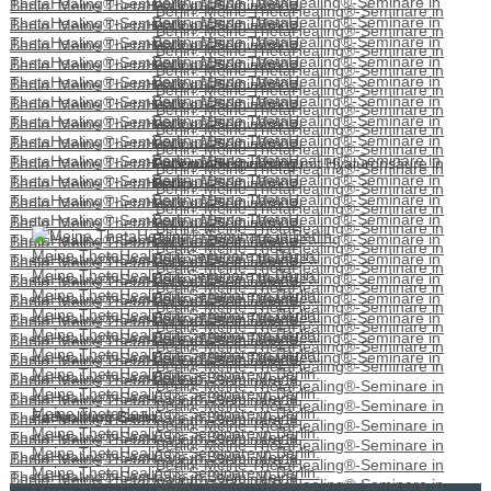
Faltenunterspritzung mit Hyaluronsäure in
Berlin.
Fadenlifting Berlin