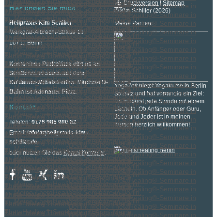
Druckversion
|
Sitemap
Hier finden Sie mich
© Kim Schiller (2026)
Heilpraxis Kim Schiller
Meine Partner:
Markgraf-Albrecht-Straße 13
10711 Berlin
Kostenlose Parkplätze gibt es am
Straßenrand sowie auf dem
Ku'damm-Mittelstreifen. Nächste U-
YogaZeit bietet Yogakurse in Berlin
Bahn ist Adenauer Platz.
Steglitz und hat vorrangig ein Ziel:
Du verlässt jede Stunde mit einem
Kontakt
Lächeln. Ob Anfänger oder Guru,
Jede und Jeder ist in meinen
Telefon:
0176 985 980 82
Kursen herzlich willkommen!
Email:
info(at)heilpraxis-kim-
schiller.de
oder nutzen Sie das
Kontaktformular
.