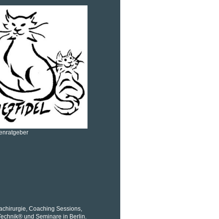
zenratgeber
rachirurgie, Coaching Sessions,
echnik® und Seminare in Berlin.