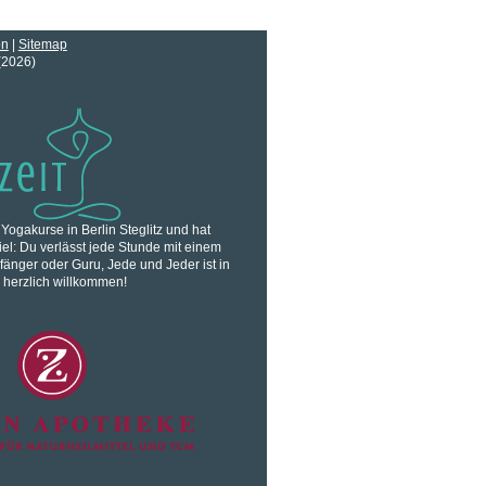
on
|
Sitemap
(2026)
 Yogakurse in Berlin Steglitz und hat
iel: Du verlässt jede Stunde mit einem
fänger oder Guru, Jede und Jeder ist in
herzlich willkommen!