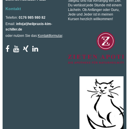
Steglitz und hat vorrangig ein Ziel:
Du verlässt jede Stunde mit einem
Kontakt
Lächeln. Ob Anfänger oder Guru,
Jede und Jeder ist in meinen
Telefon:
0176 985 980 82
Kursen herzlich willkommen!
Email:
info(at)heilpraxis-kim-
schiller.de
oder nutzen Sie das
Kontaktformular
.