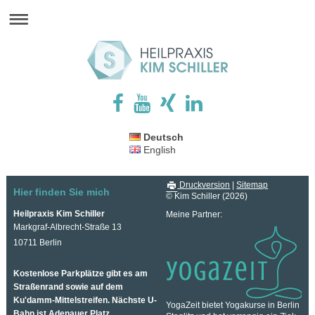
Deutsch
English
Druckversion
|
Sitemap
Hier finden Sie mich
© Kim Schiller (2026)
Heilpraxis Kim Schiller
Meine Partner:
Markgraf-Albrecht-Straße 13
10711 Berlin
Kostenlose Parkplätze gibt es am
Straßenrand sowie auf dem
Ku'damm-Mittelstreifen. Nächste U-
YogaZeit bietet Yogakurse in Berlin
Bahn ist Adenauer Platz.