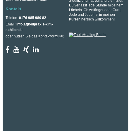
Steglitz und hat vorrangig ein Ziel:
Du verlässt jede Stunde mit einem
Kontakt
Lächeln. Ob Anfänger oder Guru,
Jede und Jeder ist in meinen
Telefon:
0176 985 980 82
Kursen herzlich willkommen!
Email:
info(at)heilpraxis-kim-
schiller.de
oder nutzen Sie das
Kontaktformular
.