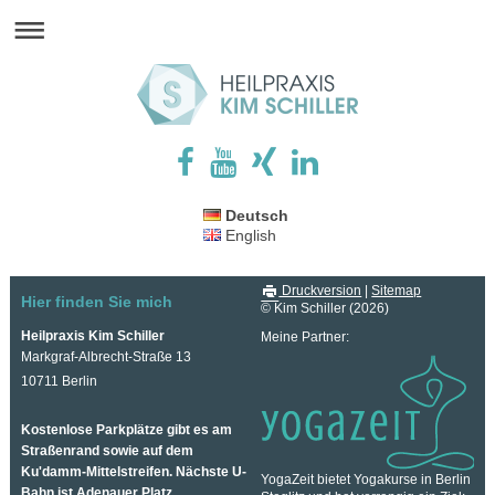
Deutsch
English
Druckversion
|
Sitemap
Hier finden Sie mich
© Kim Schiller (2026)
Heilpraxis Kim Schiller
Meine Partner:
Markgraf-Albrecht-Straße 13
10711 Berlin
Kostenlose Parkplätze gibt es am
Straßenrand sowie auf dem
Ku'damm-Mittelstreifen. Nächste U-
YogaZeit bietet Yogakurse in Berlin
Bahn ist Adenauer Platz.