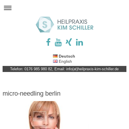
Deutsch
English
Telefon: 0176 985 980 82, Email: info(at)heilpraxis-kim-schiller.de
micro-needling berlin