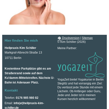
Druckversion
|
Sitemap
Hier finden Sie mich
© Kim Schiller (2026)
Heilpraxis Kim Schiller
Meine Partner:
Markgraf-Albrecht-Straße 13
10711 Berlin
Kostenlose Parkplätze gibt es am
Straßenrand sowie auf dem
Ku'damm-Mittelstreifen. Nächste U-
YogaZeit bietet Yogakurse in Berlin
Bahn ist Adenauer Platz.
Steglitz und hat vorrangig ein Ziel:
Du verlässt jede Stunde mit einem
Kontakt
Lächeln. Ob Anfänger oder Guru,
Jede und Jeder ist in meinen
Telefon:
0176 985 980 82
Kursen herzlich willkommen!
Email:
info(at)heilpraxis-kim-
schiller.de