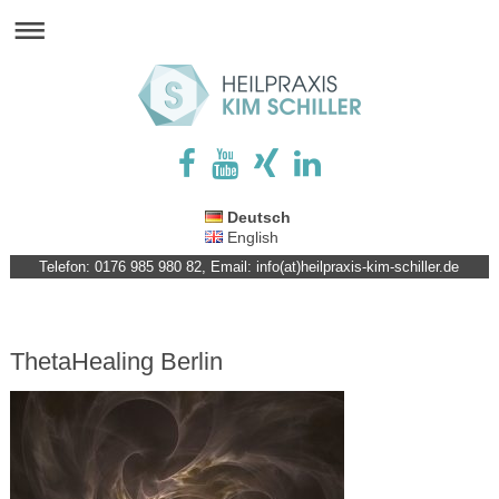
Deutsch
English
Telefon: 0176 985 980 82, Email: info(at)heilpraxis-kim-schiller.de
ThetaHealing Berlin