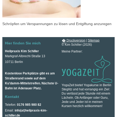
Schröpfen um Verspannungen zu lösen und Entgiftung anzuregen
Druckversion
|
Sitemap
Hier finden Sie mich
© Kim Schiller (2026)
Heilpraxis Kim Schiller
Meine Partner:
Markgraf-Albrecht-Straße 13
10711 Berlin
Kostenlose Parkplätze gibt es am
Straßenrand sowie auf dem
Ku'damm-Mittelstreifen. Nächste U-
YogaZeit bietet Yogakurse in Berlin
Bahn ist Adenauer Platz.
Steglitz und hat vorrangig ein Ziel:
Du verlässt jede Stunde mit einem
Kontakt
Lächeln. Ob Anfänger oder Guru,
Jede und Jeder ist in meinen
Telefon:
0176 985 980 82
Kursen herzlich willkommen!
Email:
info(at)heilpraxis-kim-
schiller.de