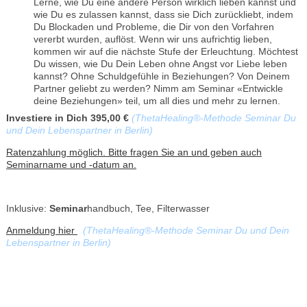
Lerne, wie Du eine andere Person wirklich lieben kannst und
wie Du es zulassen kannst, dass sie Dich zurückliebt, indem
Du Blockaden und Probleme, die Dir von den Vorfahren
vererbt wurden, auflöst. Wenn wir uns aufrichtig lieben,
kommen wir auf die nächste Stufe der Erleuchtung. Möchtest
Du wissen, wie Du Dein Leben ohne Angst vor Liebe leben
kannst? Ohne Schuldgefühle in Beziehungen? Von Deinem
Partner geliebt zu werden? Nimm am Seminar «Entwickle
deine Beziehungen» teil, um all dies und mehr zu lernen.
Investiere in Dich 395,00 €
(ThetaHealing®-Methode Seminar Du
und Dein Lebenspartner in Berlin)
Ratenzahlung möglich. Bitte fragen Sie an und geben auch
Seminarname und -datum an.
Inklusive:
Seminar
handbuch, Tee, Filterwasser
Anmeldung hier
(ThetaHealing®-Methode Seminar Du und Dein
Lebenspartner in Berlin)