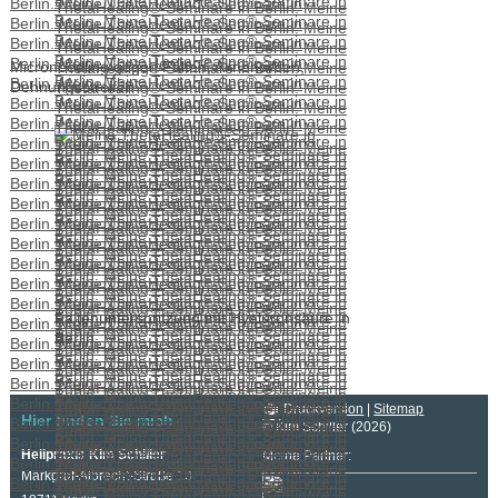
Microneedling gegen Falten, Aknenarben,
Dehnungsstreifen
Faltenunterspritzung mit Hyaluronsäure in
Berlin.
Druckversion
|
Sitemap
Hier finden Sie mich
© Kim Schiller (2026)
Heilpraxis Kim Schiller
Meine Partner:
Markgraf-Albrecht-Straße 13