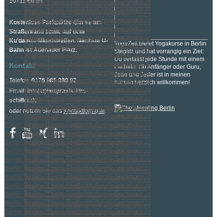
10711 Berlin
Kostenlose Parkplätze gibt es am
Straßenrand sowie auf dem
Ku'damm-Mittelstreifen. Nächste U-
YogaZeit bietet Yogakurse in Berlin
Bahn ist Adenauer Platz.
Steglitz und hat vorrangig ein Ziel:
Du verlässt jede Stunde mit einem
Kontakt
Lächeln. Ob Anfänger oder Guru,
Jede und Jeder ist in meinen
Telefon:
0176 985 980 82
Kursen herzlich willkommen!
Email:
info(at)heilpraxis-kim-
schiller.de
oder nutzen Sie das
Kontaktformular
.