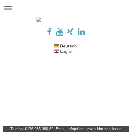
Deutsch
English
Telefon: 0176 985 980 82, Email: info(at)heilpraxis-kim-schiller.de