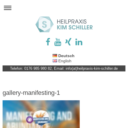
Deutsch
English
Telefon: 0176 985 980 82, Email: info(at)heilpraxis-kim-schiller.de
gallery-manifesting-1