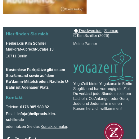
Druckversion
|
Sitemap
Hier finden Sie mich
© Kim Schiller (2026)
Heilpraxis Kim Schiller
Meine Partner:
Markgraf-Albrecht-Straße 13
10711 Berlin
Kostenlose Parkplätze gibt es am
Straßenrand sowie auf dem
Ku'damm-Mittelstreifen. Nächste U-
YogaZeit bietet Yogakurse in Berlin
Bahn ist Adenauer Platz.
Steglitz und hat vorrangig ein Ziel:
Du verlässt jede Stunde mit einem
Kontakt
Lächeln. Ob Anfänger oder Guru,
Jede und Jeder ist in meinen
Telefon:
0176 985 980 82
Kursen herzlich willkommen!
Email:
info(at)heilpraxis-kim-
schiller.de
oder nutzen Sie das
Kontaktformular
.