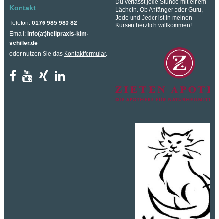
Du verlässt jede Stunde mit einem
Kontakt
Lächeln. Ob Anfänger oder Guru,
Jede und Jeder ist in meinen
Telefon:
0176 985 980 82
Kursen herzlich willkommen!
Email:
info(at)heilpraxis-kim-
schiller.de
oder nutzen Sie das
Kontaktformular
.