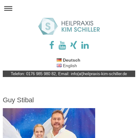
Deutsch
English
Telefon: 0176 985 980 82, Email: info(at)heilpraxis-kim-schiller.de
Guy Stibal